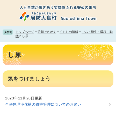
ペ
メ
ー
ニ
ジ
ュ
の
ー
先
を
頭
飛
トップページ
>
分類でさがす
>
くらしの情報
>
ごみ・衛生・環境・動
現在地
で
ば
物
>
し尿
す。
し
て
本
本
文
し尿
文
へ
気をつけましょう
2023年11月20日更新
合併処理浄化槽の維持管理についてのお願い