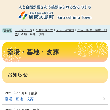
ペ
メ
ー
ニ
ジ
ュ
の
ー
先
を
頭
飛
トップページ
>
分類でさがす
>
くらしの情報
>
ごみ・衛生・環境・動
現在地
で
ば
物
>
斎場・墓地・改葬
す。
し
て
本
本
文
斎場・墓地・改葬
文
へ
お知らせ
2025年11月6日更新
斎場・墓地・改葬