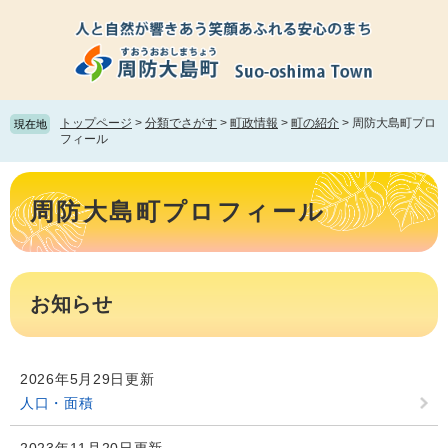
ペ
メ
ー
ニ
ジ
ュ
の
ー
先
を
頭
飛
トップページ
>
分類でさがす
>
町政情報
>
町の紹介
>
周防大島町プロ
現在地
で
ば
フィール
す。
し
て
本
本
文
周防大島町プロフィール
文
へ
お知らせ
2026年5月29日更新
人口・面積