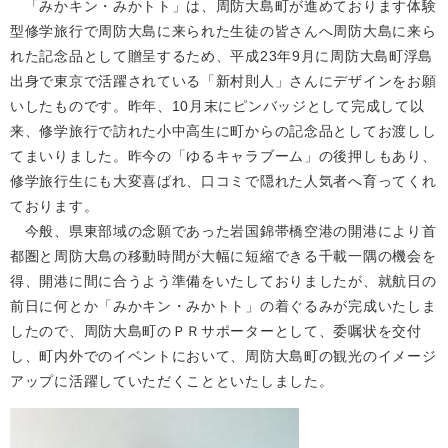
「みかキン・みかトト」は、周防大島町が進めております体験
型修学旅行で周防大島に来られた生徒の皆さんへ周防大島に来ら
れた記念品として贈呈するため、平成23年9月に周防大島町浮島
出身で東京で活躍されている「新村則人」さんにデザインをお願
いしたものです。昨年、10月末にピンバッジとして完成して以
来、修学旅行で訪れた小中高生に町からの記念品としてお渡しし
てまいりました。昨今の「ゆるキャラブーム」の後押しもあり、
修学旅行生にも大変喜ばれ、口コミで隠れた人気者へ育ってくれ
ております。
今般、県東部域の念願であった岩国錦帯橋空港の開港により首
都圏と周防大島の移動時間が大幅に短縮できる千載一隅の機会を
得、開港に間に合うよう準備をいたしておりましたが、就航日の
前日に何とか「みかキン・みかトト」の着ぐるみが完成いたしま
したので、周防大島町のＰＲサポーターとして、委嘱状を交付
し、町内外でのイベントにおいて、周防大島町の観光のイメージ
アップに活躍していただくことといたしました。