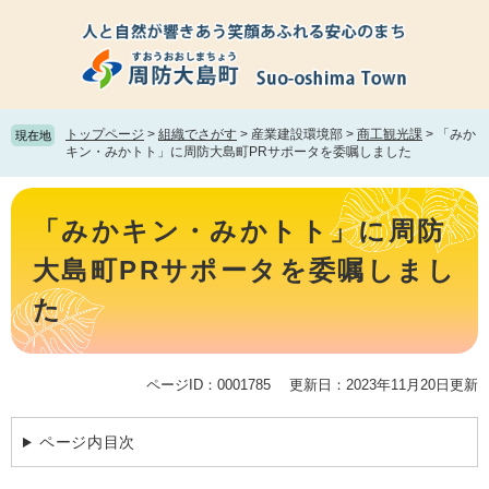
ペ
メ
ー
ニ
ジ
ュ
の
ー
先
を
頭
飛
トップページ
>
組織でさがす
>
産業建設環境部
>
商工観光課
>
「みか
現在地
で
ば
キン・みかトト」に周防大島町PRサポータを委嘱しました
す。
し
て
本
本
文
「みかキン・みかトト」に周防
文
へ
大島町PRサポータを委嘱しまし
た
ページID：0001785
更新日：2023年11月20日更新
ページ内目次