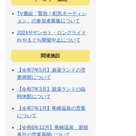
TV番組「緊急！町民オーディシ
ョン」の参加者募集について
2024サザンセト・ロングライド
in やまぐち開催中止について
関連施設
【令和7年5月】遊湯ランドの営
業再開について
【令和7年3月】遊湯ランドの臨
時休館について
【令和7年1月】竜崎温泉の営業
について
【令和6年12月】竜崎温泉 新館
風呂の営業再開について