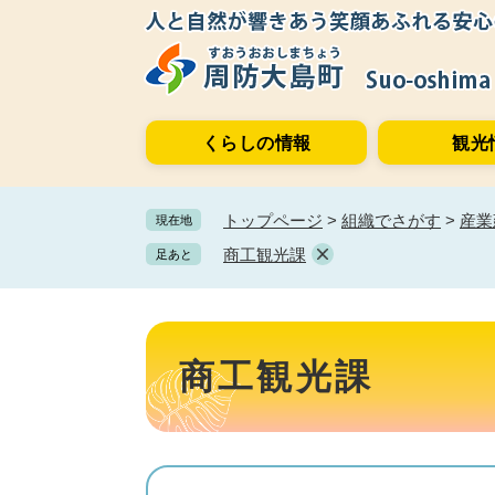
ペ
メ
ー
ニ
ジ
ュ
の
ー
先
を
くらしの情報
観光
頭
飛
で
ば
す。
し
トップページ
>
組織でさがす
>
産業
現在地
て
本
商工観光課
足あと
文
へ
本
文
商工観光課