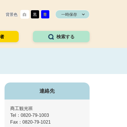
背景色
白
黒
青
一時保存
者
検索する
連絡先
商工観光班
Tel：0820-79-1003
Fax：0820-79-1021