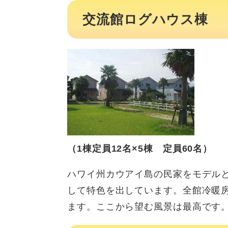
交流館ログハウス棟
（1棟定員12名×5棟 定員60名）
ハワイ州カウアイ島の民家をモデル
して特色を出しています。全館冷暖
ます。ここから望む風景は最高です。