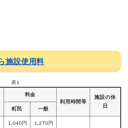
ら施設使用料
表1
料金
施設の休
利用時間等
日
町民
一般
1,040円
1,270円