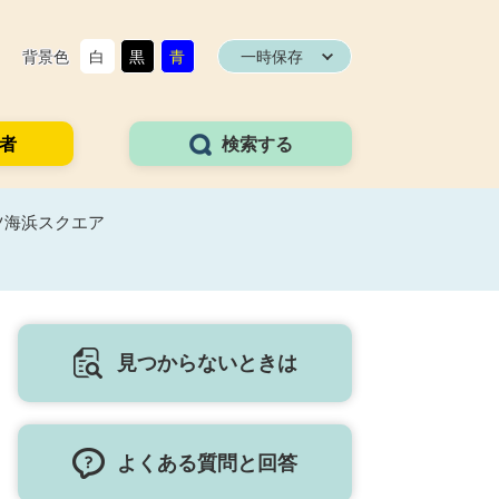
背景色
白
黒
青
一時保存
者
検索する
ツ海浜スクエア
見つからないときは
よくある質問と回答