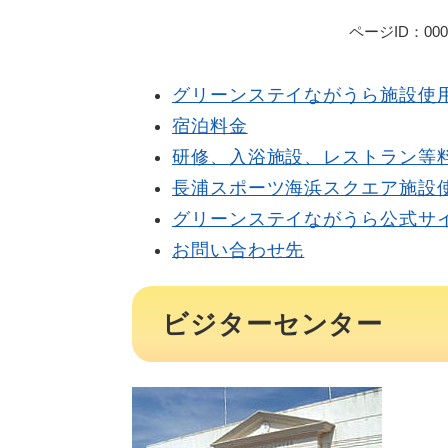
ページID：000
グリーンステイながうら施設使
宿泊料金
研修、入浴施設、レストラン等
長浦スポーツ海浜スクエア施設
グリーンステイながうら公式サ
お問い合わせ先
ビジターセンター