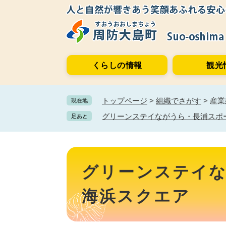
ペ
メ
ー
ニ
ジ
ュ
の
ー
先
を
くらしの情報
観光
頭
飛
で
ば
す。
し
トップページ
>
組織でさがす
>
産業
現在地
て
本
グリーンステイながうら・長浦スポ
足あと
文
へ
本
文
グリーンステイ
海浜スクエア