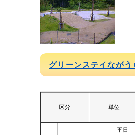
グリーンステイながう
区分
単位
平日