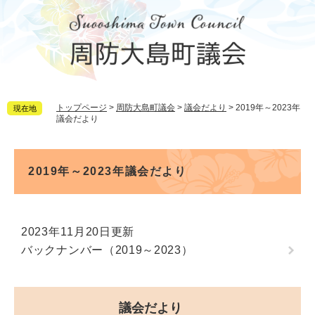
ペ
メ
ー
ニ
ジ
ュ
の
ー
先
を
頭
飛
で
ば
トップページ
>
周防大島町議会
>
議会だより
>
2019年～2023年
現在地
す。
し
議会だより
て
本
文
本
へ
文
2019年～2023年議会だより
2023年11月20日更新
バックナンバー（2019～2023）
議会だより