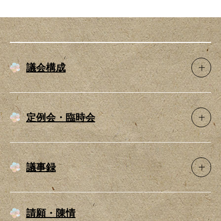
議会構成
定例会・臨時会
議事録
請願・陳情