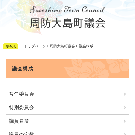
ペ
メ
ー
ニ
ジ
ュ
の
ー
先
を
頭
飛
で
ば
トップページ
>
周防大島町議会
>
議会構成
現在地
す。
し
て
本
本
文
文
議会構成
へ
常任委員会
特別委員会
議員名簿
議員の定数