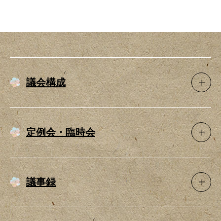
議会構成
定例会・臨時会
議事録