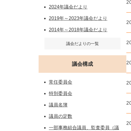
2
2024年議会だより
2019年～2023年議会だより
2
2014年～2018年議会だより
2
議会だよりの一覧
2
議会構成
常任委員会
2
特別委員会
2
議員名簿
議員の定数
2
一部事務組合議員、監査委員（議