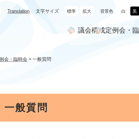
Translation
文字サイズ
背景色
標準
拡大
白
黒
議会構成
定例会・
例会・臨時会
>
一般質問
一般質問