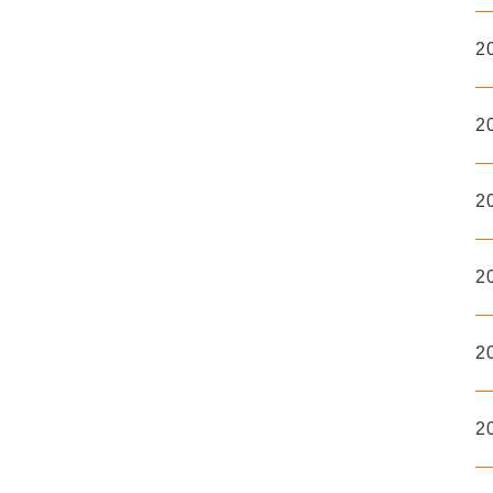
2
2
2
2
2
2