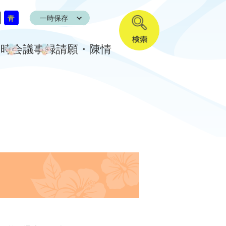
青
一時保存
臨時会
議事録
請願・陳情