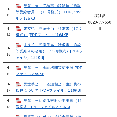
児童手当 受給事由消滅届（施設
H-
等受給者用）（11号様式）[PDFファイ
13
福祉課
ル／125KB]
0820-77-550
H-
未支払 児童手当 請求書（12号
8
14
様式） [PDFファイル／164KB]
未支払 児童手当 請求書（施設
H-
等受給資格者用）（13号様式）[PDFフ
15
ァイル／136KB]
H-
児童手当 金融機関等変更届[PDF
16
ファイル／95KB]
H-
児童手当 監護相当・生計費の
17
負担について [PDFファイル／116KB]
H-
児童手当に係る寄附の申出書（14
18
号様式）[PDFファイル／75KB]