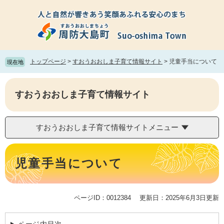
ペ
メ
ー
ニ
ジ
ュ
の
ー
先
を
頭
飛
トップページ
>
すおうおおしま子育て情報サイト
>
児童手当について
現在地
で
ば
す。
し
て
すおうおおしま子育て情報サイト
本
文
へ
すおうおおしま子育て情報サイトメニュー
本
文
児童手当について
ページID：0012384
更新日：2025年6月3日更新