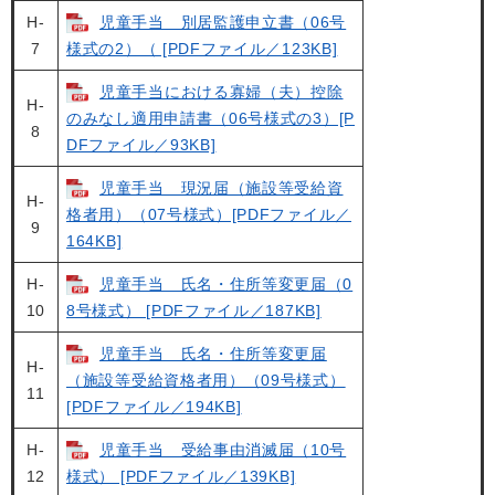
H-
児童手当 別居監護申立書（06号
7
様式の2）（ [PDFファイル／123KB]
児童手当における寡婦（夫）控除
H-
のみなし適用申請書（06号様式の3）[P
8
DFファイル／93KB]
児童手当 現況届（施設等受給資
H-
格者用）（07号様式）[PDFファイル／
9
164KB]
H-
児童手当 氏名・住所等変更届（0
10
8号様式） [PDFファイル／187KB]
児童手当 氏名・住所等変更届
H-
（施設等受給資格者用）（09号様式）
11
[PDFファイル／194KB]
H-
児童手当 受給事由消滅届（10号
12
様式） [PDFファイル／139KB]