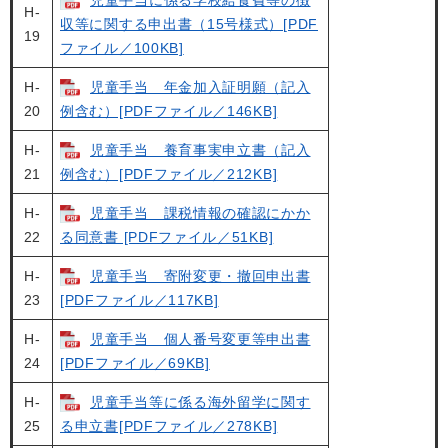
児童手当に係る学校給食費等の徴
H-
収等に関する申出書（15号様式）[PDF
19
ファイル／100KB]
H-
児童手当 年金加入証明願（記入
20
例含む）[PDFファイル／146KB]
H-
児童手当 養育事実申立書（記入
21
例含む）[PDFファイル／212KB]
H-
児童手当 課税情報の確認にかか
22
る同意書 [PDFファイル／51KB]
H-
児童手当 寄附変更・撤回申出書
23
[PDFファイル／117KB]
H-
児童手当 個人番号変更等申出書
24
[PDFファイル／69KB]
H-
児童手当等に係る海外留学に関す
25
る申立書[PDFファイル／278KB]