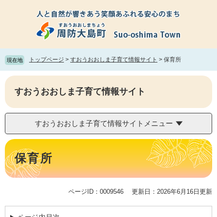
ペ
メ
ー
ニ
ジ
ュ
の
ー
先
を
頭
飛
トップページ
>
すおうおおしま子育て情報サイト
>
保育所
現在地
で
ば
す。
し
て
すおうおおしま子育て情報サイト
本
文
へ
すおうおおしま子育て情報サイトメニュー
本
文
保育所
ページID：0009546
更新日：2026年6月16日更新