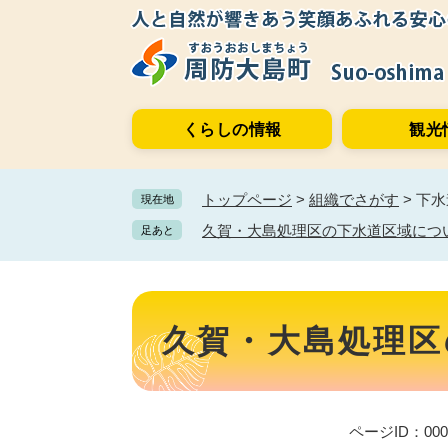
ペ
メ
ー
ニ
ジ
ュ
の
ー
先
を
くらしの情報
観光
頭
飛
で
ば
す。
し
トップページ
>
組織でさがす
>
下水
現在地
て
本
久賀・大島処理区の下水道区域につ
足あと
文
へ
本
文
久賀・大島処理区
ページID：000