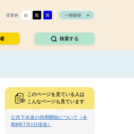
背景色
白
黒
青
一時保存
者
検索する
このページを見ている人は
こんなページも見ています
公共下水道の供用開始について（令
和8年7月1日現在）