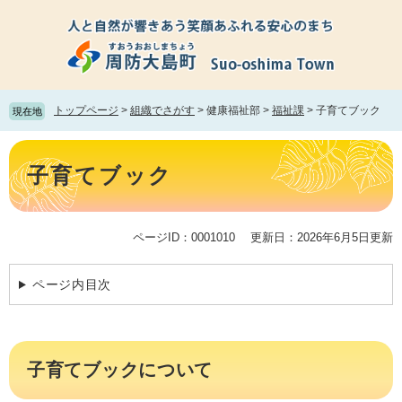
ペ
メ
ー
ニ
ジ
ュ
の
ー
先
を
頭
飛
トップページ
>
組織でさがす
>
健康福祉部
>
福祉課
>
子育てブック
現在地
で
ば
す。
し
本
て
文
子育てブック
本
文
へ
ページID：0001010
更新日：2026年6月5日更新
ページ内目次
子育てブックについて