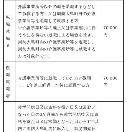
介護事業所等以外の職を退職するなどし
て就職する方、又は周防大島町外の介護
転
事業所等を退職して就職する方
職
※介護事業所等の廃止又は事業縮小に伴
70,000
就
うやむを得ない退職による場合を除き、
円
職
周防大島町内の介護事業所等を退職し、
者
周防大島町内の介護事業所等に就職する
方は対象外です。
復
職
介護事業所等に就職していた方が退職
70,000
就
し、1年以上経過した後に就職する方
円
職
者
就労開始日又は資格を得た日又は常勤と
なった日の3か月前から就労開始後又は資
格を得た日又は常勤となった日から1年以
内に周防大島町内に転入し、就労開始日