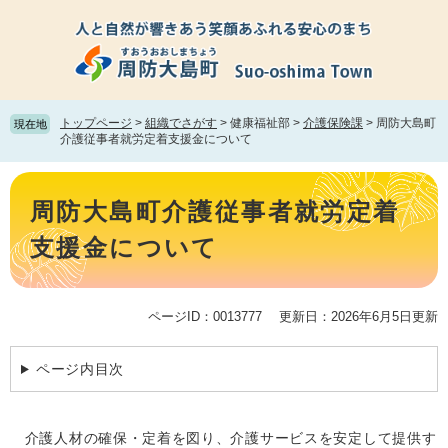
ペ
メ
ー
ニ
ジ
ュ
の
ー
先
を
頭
飛
トップページ
>
組織でさがす
>
健康福祉部
>
介護保険課
>
周防大島町
現在地
で
ば
介護従事者就労定着支援金について
す。
し
て
本
本
文
周防大島町介護従事者就労定着
文
へ
支援金について
ページID：0013777
更新日：2026年6月5日更新
ページ内目次
介護人材の確保・定着を図り、介護サービスを安定して提供す