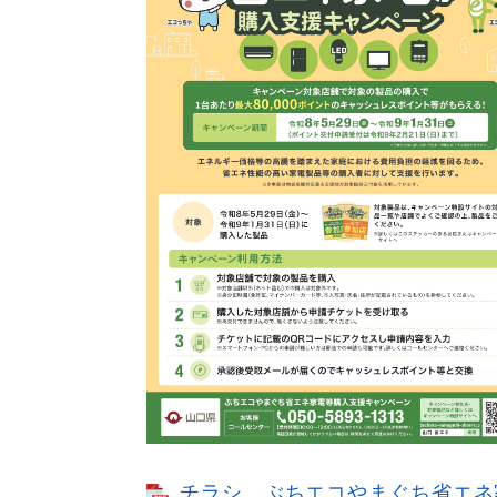
チラシ ぶちエコやまぐち省エネ家