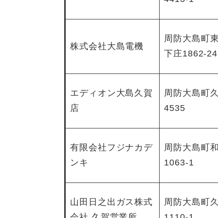
周防大島町
株式会社大島電機
下庄1862-24
エディオン大島久賀
周防大島町
店
4535
有限会社フジナカデ
周防大島町
ンキ
1063-1
山田日之出ガス株式
周防大島町
会社 久賀営業所
1110-1