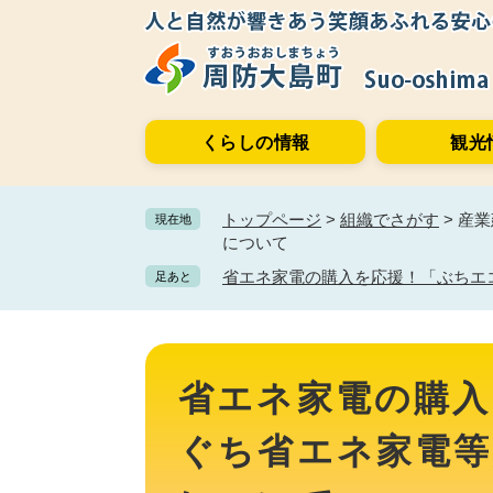
ペ
メ
ー
ニ
ジ
ュ
の
ー
先
を
くらしの情報
観光
頭
飛
で
ば
す。
し
トップページ
>
組織でさがす
>
産業
現在地
て
について
本
文
省エネ家電の購入を応援！「ぶちエ
足あと
へ
本
文
省エネ家電の購入
ぐち省エネ家電等