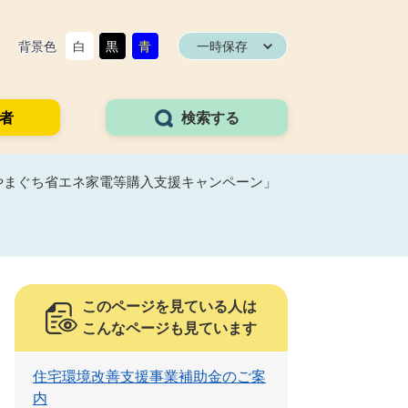
背景色
白
黒
青
一時保存
者
検索する
やまぐち省エネ家電等購入支援キャンペーン」
このページを見ている人は
こんなページも見ています
住宅環境改善支援事業補助金のご案
内