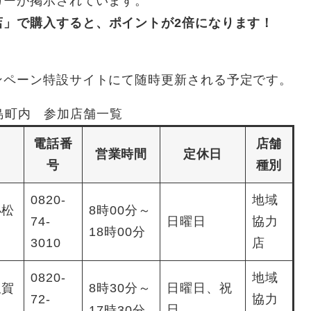
カーが掲示されています。
店」で購入すると、ポイントが2倍になります！
ンペーン特設サイトにて随時更新される予定です。
島町内 参加店舗一覧
電話番
店舗
営業時間
定休日
号
種別
0820-
地域
小松
8時00分～
74-
日曜日
協力
18時00分
3010
店
0820-
地域
久賀
8時30分～
日曜日、祝
72-
協力
日
17時30分