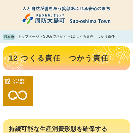
ペ
メ
ー
ニ
ジ
ュ
の
ー
先
を
頭
飛
トップページ
>
SDGsでさがす
>
12 つくる責任 つかう責任
現在地
で
ば
す。
し
本
て
文
12 つくる責任 つかう責任
本
文
へ
持続可能な生産消費形態を確保する