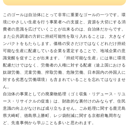
このゴールは自治体にとって非常に重要なゴールの一つです。環
境にやさしい生産を行う事業者への支援と、資源を大切にする消
費者の意識を広げていくことが出来るのは、自治体だからです。
また公共調達の方針に持続可能性を取り入れることは、大きなイ
ンパクトをもたらします。価格の安さだけではなくどれだけ持続
可能な生産に配慮している企業を選定することで、地域企業の意
識覚醒を促すことが出来ます。「持続可能な生産」には単に環境
配慮だけではなく、労働者の人権に対する配慮（途上国における
奴隷労働、児童労働、搾取労働、危険労働、日本国内の外国人に
対する劣悪な労働環境）も含まれていることを忘れてはなりませ
ん。
自治体の事業としての廃棄物処理（ゴミ収集・リデュース・リユ
ース・リサイクルの促進）は、財政的な裏付けのみならず、住民
意識の向上がなければ成り立ちません。ごみ処理に関する鹿児島
県大崎町、徳島県上勝町、レジ袋削減に関する京都府亀岡市な
ど、先進事例から学ぶことも多いと思われます。