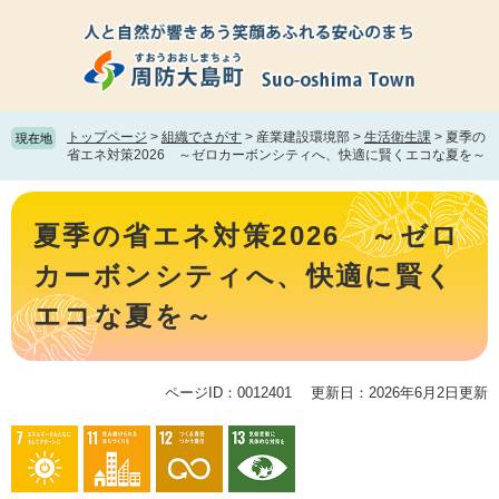
ペ
メ
ー
ニ
ジ
ュ
の
ー
先
を
頭
飛
トップページ
>
組織でさがす
>
産業建設環境部
>
生活衛生課
>
夏季の
現在地
で
ば
省エネ対策2026 ～ゼロカーボンシティへ、快適に賢くエコな夏を～
す。
し
て
本
本
文
夏季の省エネ対策2026 ～ゼロ
文
へ
カーボンシティへ、快適に賢く
エコな夏を～
ページID：0012401
更新日：2026年6月2日更新