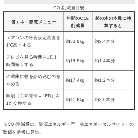
CO₂削減量目安
年間のCO₂
杉の木の本数に換
省エネ・節電メニュー
削減量
算すると
エアコンの冷房設定温度を
約33.9kg
約2.4本分
1℃高くする
テレビを見る時間を1日1
約19.9kg
約1.4本分
時間短くする
冷蔵庫に物を詰め込むのを
約17.4kg
約1.2本分
やめる
照明（白熱電球→LED）を
約41.5kg
約3.0本分
1灯交換する
※CO₂削減量は、資源エネルギー庁「省エネポータルサイト」の
数値を参考に算出。