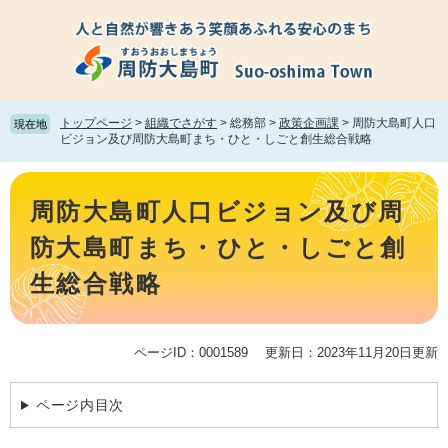
ペ
メ
ー
ニ
ジ
ュ
の
ー
先
を
頭
飛
トップページ
>
組織でさがす
>
総務部
>
政策企画課
>
周防大島町人口
現在地
で
ば
ビジョン及び周防大島町まち・ひと・しごと創生総合戦略
す。
し
て
本
本
文
周防大島町人口ビジョン及び周
文
へ
防大島町まち・ひと・しごと創
生総合戦略
ページID：0001589
更新日：2023年11月20日更新
ページ内目次