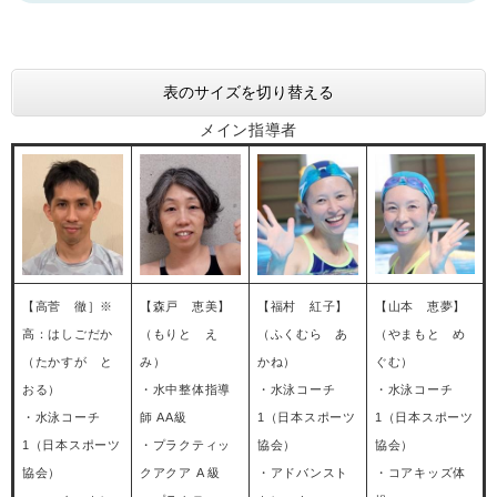
表のサイズを切り替える
メイン指導者
【高菅 徹］※
【森戸 恵美】
【福村 紅子】
【山本 恵夢】
高：はしごだか
（もりと え
（ふくむら あ
（やまもと め
（たかすが と
み）
かね）
ぐむ）
おる）
・水中整体指導
・水泳コーチ
・水泳コーチ
・水泳コーチ
師 AA級
1（日本スポーツ
1（日本スポーツ
1（日本スポーツ
・プラクティッ
協会）
協会）
協会）
クアクア A 級
・アドバンスト
・コアキッズ体