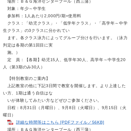
場所：Ｂ＆Ｇ海洋センタープール（西三蒲）
対象：年少～中学生
参加料：1人あたり2,000円/期+使用料
クラス：「幼児クラス」・「低学年クラス」・「高学年～中学
生クラス」の3クラスに分かれてい
ます。各クラス泳力によってグループ分けを行います。（泳力
判定は各期の第1回目に実
施。）
定 員：【各期】幼児15人、低学年30人、高学年～中学生20
人（第3期のみ30人）
【特別教室のご案内】
上記教室の他に下記3日間で教室を開催します。より上達した
い方、1期は通う自信はな
いが体験してみたい方などぜひご参加ください。
日程：8月31日（月曜日）、9月8日（火曜日）、9月15日（火
曜日）
詳細な時間等はこちら [PDFファイル／56KB]
場所：Ｂ＆Ｇ海洋センタープール（西三蒲）