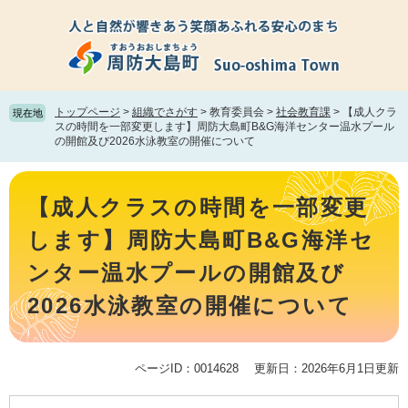
ペ
メ
ー
ニ
ジ
ュ
の
ー
先
を
頭
飛
トップページ
>
組織でさがす
>
教育委員会
>
社会教育課
>
【成人クラ
現在地
で
ば
スの時間を一部変更します】周防大島町B&G海洋センター温水プール
の開館及び2026水泳教室の開催について
す。
し
て
本
本
文
文
【成人クラスの時間を一部変更
へ
します】周防大島町B&G海洋セ
ンター温水プールの開館及び
2026水泳教室の開催について
ページID：0014628
更新日：2026年6月1日更新