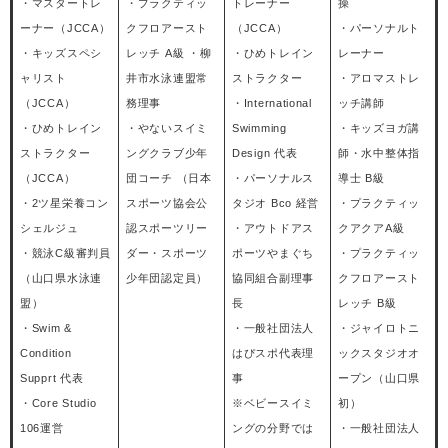
・マスタートレ
・プラクティッ
トレーナー
操
ーナー（JCCA）
クフロアースト
（JCCA）
・パーソナルト
・キッズスペシ
レッチ A級 ・柳
・ひめトレイン
レーナー
ャリスト
井市水泳連盟常
ストラクター
・アロマストレ
（JCCA）
務理事
・International
ッチ講師
・ひめトレイン
・やないスイミ
Swimming
・キッズヨガ講
ストラクター
ングクラブ少年
Design 代表
師・水中整体指
（JCCA）
団コーチ （日本
・パーソナルス
導士 B級
・2ツ星栄養コン
スポーツ協会公
タジオ Bco 経営
・プラクティッ
シェルジュ
認スポーツリー
・アウトドアス
クアクアA級
・競泳C級審判員
ダー・スポーツ
ポーツやまぐち
・プラクティッ
（山口県水泳連
少年団認定員）
協同組合副理事
クフロアースト
盟）
長
レッチ B級
・Swim &
・一般社団法人
・ジャイロトニ
Condition
はぴスポ代表理
ックスタジオオ
Supprt 代表
事
ープン（山口県
・Core Studio
※ベビースイミ
初）
106運営
ングの分野では
・一般社団法人