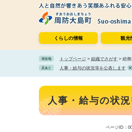
ペ
メ
ー
ニ
ジ
ュ
の
ー
先
を
くらしの情報
観光
頭
飛
で
ば
す。
し
トップページ
>
組織でさがす
>
総務
現在地
て
本
人事・給与の状況等を公表します
足あと
文
へ
本
文
人事・給与の状況
ページID：00