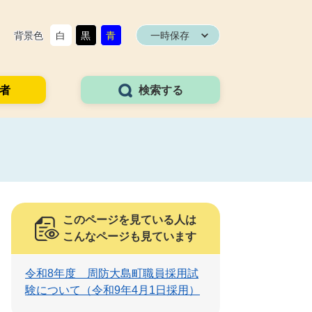
背景色
白
黒
青
一時保存
者
検索する
このページを見ている人は
こんなページも見ています
令和8年度 周防大島町職員採用試
験について（令和9年4月1日採用）