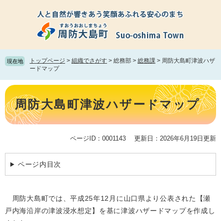
ペ
メ
ー
ニ
ジ
ュ
の
ー
先
を
頭
飛
トップページ
>
組織でさがす
>
総務部
>
総務課
>
周防大島町津波ハザ
現在地
で
ば
ードマップ
す。
し
て
本
本
文
周防大島町津波ハザードマップ
文
へ
ページID：0001143
更新日：2026年6月19日更新
ページ内目次
周防大島町では、平成25年12月に山口県より公表された【瀬
戸内海沿岸の津波浸水想定】を基に津波ハザードマップを作成し