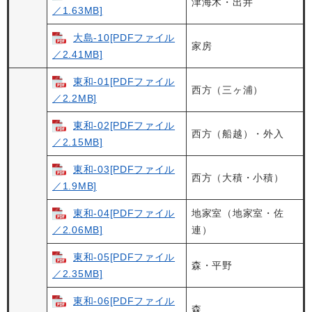
津海木・出井
／1.63MB]
大島-10[PDFファイル
家房
／2.41MB]
東和-01[PDFファイル
西方（三ヶ浦）
／2.2MB]
東和-02[PDFファイル
西方（船越）・外入
／2.15MB]
東和-03[PDFファイル
西方（大積・小積）
／1.9MB]
東和-04[PDFファイル
地家室（地家室・佐
／2.06MB]
連）
東和-05[PDFファイル
森・平野
／2.35MB]
東和-06[PDFファイル
森