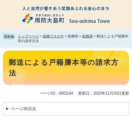
ペ
メ
ー
ニ
ジ
ュ
の
ー
先
を
頭
飛
トップページ
>
組織でさがす
>
総務部
>
総務課
>
郵送による戸籍謄本
現在地
で
ば
等の請求方法
す。
し
て
本
本
文
郵送による戸籍謄本等の請求方
文
へ
法
ページID：0001144
更新日：2023年11月20日更新
ページ内目次