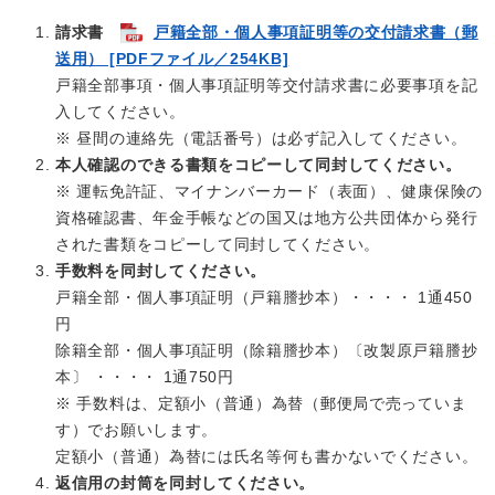
請求書
戸籍全部・個人事項証明等の交付請求書（郵
送用） [PDFファイル／254KB]
戸籍全部事項・個人事項証明等交付請求書に必要事項を記
入してください。
※ 昼間の連絡先（電話番号）は必ず記入してください。
本人確認のできる書類をコピーして同封してください。
※ 運転免許証、マイナンバーカード（表面）、健康保険の
資格確認書、年金手帳などの国又は地方公共団体から発行
された書類をコピーして同封してください。
手数料を同封してください。
戸籍全部・個人事項証明（戸籍謄抄本）・・・・ 1通450
円
除籍全部・個人事項証明（除籍謄抄本）〔改製原戸籍謄抄
本〕 ・・・・ 1通750円
※ 手数料は、定額小（普通）為替（郵便局で売っていま
す）でお願いします。
定額小（普通）為替には氏名等何も書かないでください。
返信用の封筒を同封してください。