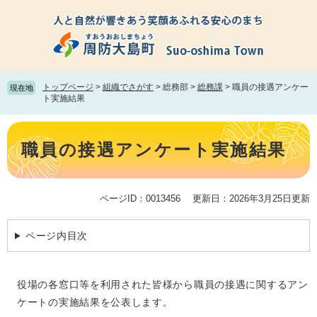
ペ
メ
ー
ニ
ジ
ュ
の
ー
先
を
頭
飛
トップページ
>
組織でさがす
>
総務部
>
総務課
>
職員の接遇アンケー
現在地
で
ば
ト実施結果
す。
し
て
本
本
文
職員の接遇アンケート実施結果
文
へ
ページID：0013456
更新日：2026年3月25日更新
ページ内目次
役場の各窓口等を利用された皆様から職員の接遇に関するアン
ケートの実施結果を公表します。