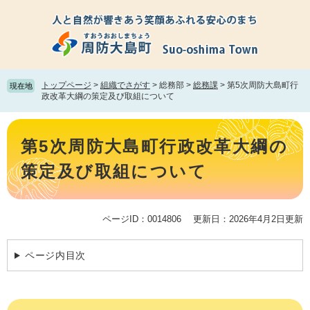
ペ
メ
ー
ニ
ジ
ュ
の
ー
先
を
頭
飛
トップページ
>
組織でさがす
>
総務部
>
総務課
>
第5次周防大島町行
現在地
で
ば
政改革大綱の策定及び取組について
す。
し
て
本
本
文
第5次周防大島町行政改革大綱の
文
へ
策定及び取組について
ページID：0014806
更新日：2026年4月2日更新
ページ内目次