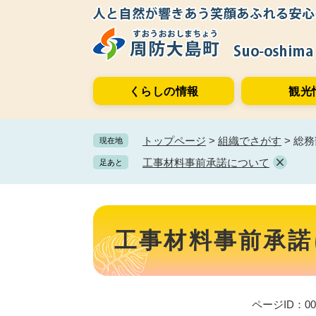
ペ
メ
ー
ニ
ジ
ュ
の
ー
先
を
くらしの情報
観光
頭
飛
で
ば
す。
し
トップページ
>
組織でさがす
>
総務
現在地
て
本
工事材料事前承諾について
足あと
文
へ
本
文
工事材料事前承諾
ページID：001