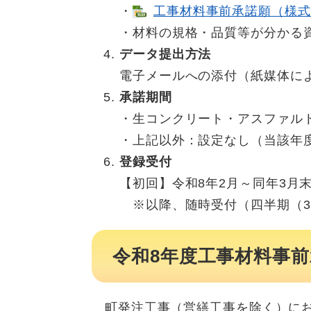
・
工事材料事前承諾願（様式-1）
・材料の規格・品質等が分かる資
データ提出方法
電子メールへの添付（紙媒体によ
承諾期間
・生コンクリート・アスファル
・上記以外：設定なし（当該年
登録受付
【初回】令和8年2月～同年3月
※以降、随時受付（四半期（3
令和8年度工事材料事
町発注工事（営繕工事を除く）にお