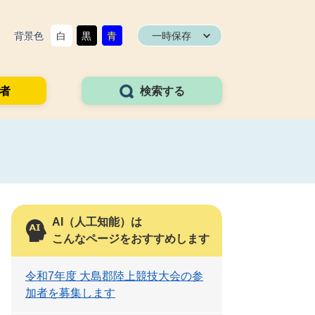
背景色
白
黒
青
一時保存
者
検索する
AI（人工知能）は
こんなページをおすすめします
令和7年度 大島郡陸上競技大会の参
加者を募集します