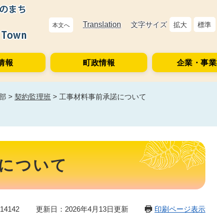
Translation
文字サイズ
拡大
標準
本文へ
情報
町政情報
企業・事業
部
>
契約監理班
>
工事材料事前承諾について
について
4142
更新日：2026年4月13日更新
印刷ページ表示