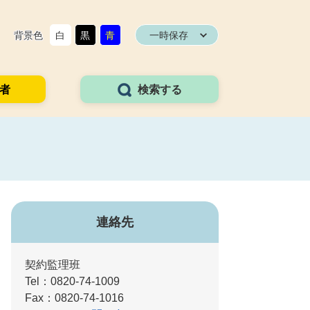
背景色
白
黒
青
一時保存
者
検索する
連絡先
契約監理班
Tel：0820-74-1009
Fax：0820-74-1016