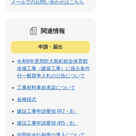
メールでのお問い合わせはこちら
関連情報
申請・届出
令和8年度周防大島町総合体育館
改修工事（建築工事）に係る条件
付一般競争入札の公告について
工事材料事前承諾について
各種様式
建設工事申請要領 (R7・8）
建設工事申請要領 (R5・6）
中間前金払制度の導入について