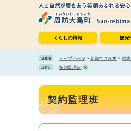
ペ
メ
ー
ニ
ジ
ュ
の
ー
先
を
くらしの情報
観光
頭
飛
で
ば
す。
し
トップページ
>
組織でさがす
>
総務
現在地
て
本
契約監理班
足あと
文
へ
本
文
契約監理班