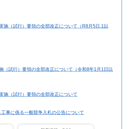
実施（試行）要領の全部改正について（R8月5日.1以
施（試行）要領の全部改正について（令和8年1月1日以
の実施（試行）要領の全部改正について
良工事に係る一般競争入札の公告について