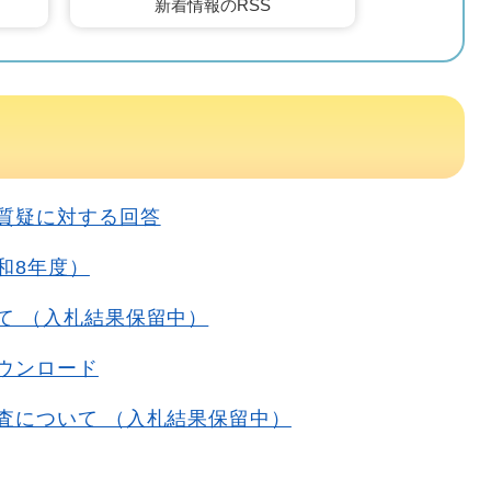
新着情報のRSS
質疑に対する回答
和8年度）
て （入札結果保留中）
ウンロード
査について （入札結果保留中）