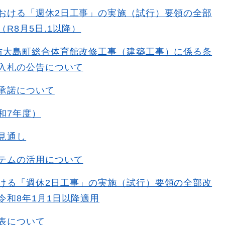
おける「週休2日工事」の実施（試行）要領の全部
R8月5日.1以降）
防大島町総合体育館改修工事（建築工事）に係る条
入札の公告について
承諾について
和7年度）
見通し
テムの活用について
ける「週休2日工事」の実施（試行）要領の全部改
令和8年1月1日以降適用
表について