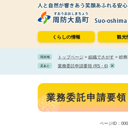
ペ
メ
ー
ニ
ジ
ュ
の
ー
先
を
くらしの情報
観光
頭
飛
で
ば
す。
し
トップページ
>
組織でさがす
>
総務
現在地
て
本
業務委託申請要領 (R5・6)
足あと
文
へ
本
文
業務委託申請要領 (
ページID：000