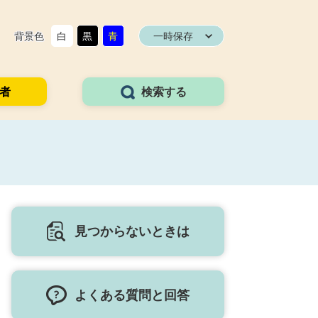
背景色
白
黒
青
一時保存
者
検索する
見つからないときは
よくある質問と回答