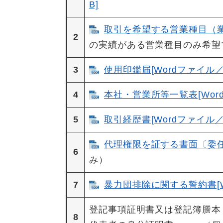
B]
取引を希望する営業種目（業務
2
の実績がある営業種目のみ希望
3
使用印鑑届[Wordファイル／3
4
本社・営業所等一覧表[Word
5
取引経歴書[Wordファイル／3
代理権限を証する書面〔委任状
6
み）
7
暴力団排除に関する誓約書[Wo
登記事項証明書又は登記簿謄本
8