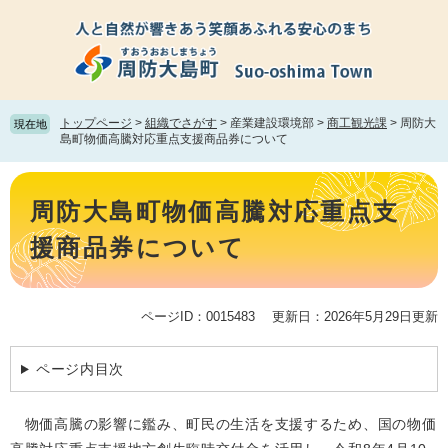
ペ
メ
ー
ニ
ジ
ュ
の
ー
先
を
頭
飛
トップページ
>
組織でさがす
>
産業建設環境部
>
商工観光課
>
周防大
現在地
で
ば
島町物価高騰対応重点支援商品券について
す。
し
て
本
本
文
周防大島町物価高騰対応重点支
文
へ
援商品券について
ページID：0015483
更新日：2026年5月29日更新
ページ内目次
物価高騰の影響に鑑み、町民の生活を支援するため、国の物価