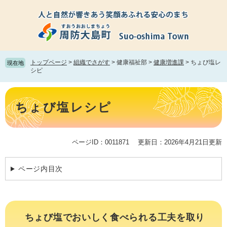
ペ
メ
ー
ニ
ジ
ュ
の
ー
先
を
頭
飛
トップページ
>
組織でさがす
>
健康福祉部
>
健康増進課
>
ちょび塩レ
現在地
で
ば
シピ
す。
し
て
本
本
文
ちょび塩レシピ
文
へ
ページID：0011871
更新日：2026年4月21日更新
ページ内目次
ちょび塩でおいしく食べられる工夫を取り