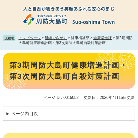
ペ
メ
ー
ニ
ジ
ュ
の
ー
先
を
頭
飛
トップページ
>
組織でさがす
>
健康福祉部
>
健康増進課
>
第3期周防
現在地
で
ば
大島町健康増進計画・第3次周防大島町自殺対策計画
す。
し
て
本
本
文
第3期周防大島町健康増進計画・
文
へ
第3次周防大島町自殺対策計画
ページID：0015052
更新日：2026年4月15日更新
ページ内目次