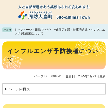
ペ
メ
ー
ニ
ジ
ュ
の
ー
先
を
頭
飛
トップページ
>
組織でさがす
>
健康福祉部
>
健康増進課
>
インフルエ
現在地
で
ば
ンザ予防接種について
す。
し
て
本
本
文
インフルエンザ予防接種につい
文
へ
て
ページID：0001844
更新日：2025年1月21日更新
ページ内目次