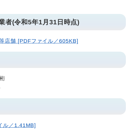
者(令和5年1月31日時点)
舗 [PDFファイル／605KB]
4桁
）
ル／1.41MB]