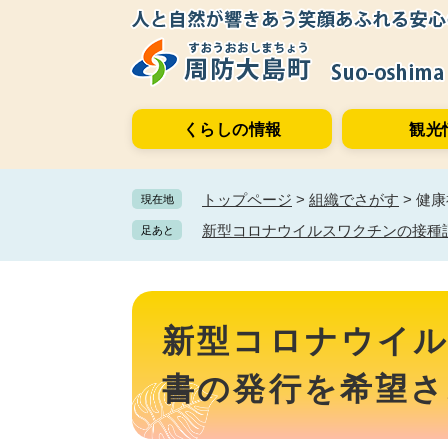
ペ
メ
ー
ニ
ジ
ュ
の
ー
先
を
くらしの情報
観光
頭
飛
で
ば
す。
し
トップページ
>
組織でさがす
>
健康
現在地
て
本
新型コロナウイルスワクチンの接種
足あと
文
へ
本
文
新型コロナウイ
書の発行を希望さ