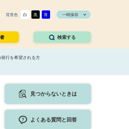
背景色
白
黒
青
一時保存
者
検索する
の発行を希望される方
見つからないときは
よくある質問と回答