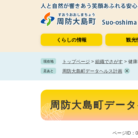
ペ
メ
ー
ニ
ジ
ュ
の
ー
先
を
くらしの情報
観光
頭
飛
で
ば
す。
し
トップページ
>
組織でさがす
>
健康
現在地
て
本
周防大島町データヘルス計画
足あと
文
へ
本
文
周防大島町データ
ページID：00