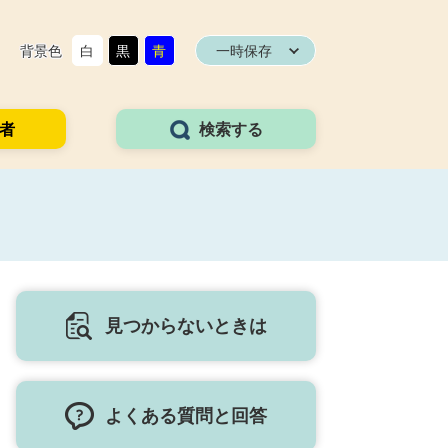
背景色
白
黒
青
一時保存
者
検索する
見つからないときは
よくある質問と回答