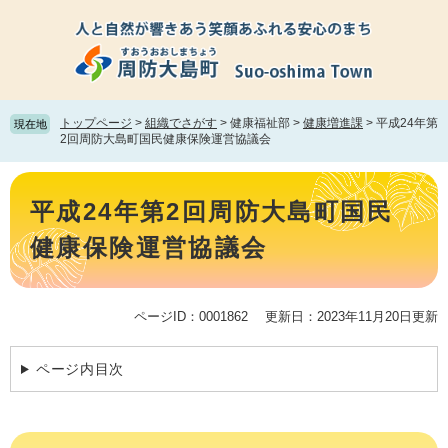
ペ
メ
ー
ニ
ジ
ュ
の
ー
先
を
頭
飛
トップページ
>
組織でさがす
>
健康福祉部
>
健康増進課
>
平成24年第
現在地
で
ば
2回周防大島町国民健康保険運営協議会
す。
し
て
本
本
文
平成24年第2回周防大島町国民
文
へ
健康保険運営協議会
ページID：0001862
更新日：2023年11月20日更新
ページ内目次