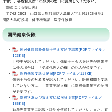
庁舎）、各総合支所・出張所の窓口に提出してください。
（郵送による提出先）
〒742-2803 山口県大島郡周防大島町大字土居1325番地1
周防大島町役場 健康増進課 医療保険班
国民健康保険
国民健康保険傷病手当金支給申請書[PDFファイル／
123KB]
世帯主が記入してください。傷病手当金の振込先が世帯主
以外の場合は、「受取代理人の欄」の記入が必要です。
医療機関受診状況届[PDFファイル／115KB]
傷病手当金の対象者が記入してください。医療機関を受診
していない方は、「事業主記入欄」に勤務先事業主の証明
が必要です。
勤務状況及び賃金支払状況証明書[PDFファイル／
185KB]
勤務先事業主に記載・証明を依頼してください。また、直