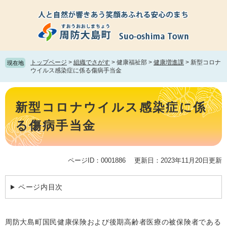
ペ
メ
ー
ニ
ジ
ュ
の
ー
先
を
頭
飛
トップページ
>
組織でさがす
>
健康福祉部
>
健康増進課
>
新型コロナ
現在地
で
ば
ウイルス感染症に係る傷病手当金
す。
し
て
本
本
文
新型コロナウイルス感染症に係
文
へ
る傷病手当金
ページID：0001886
更新日：2023年11月20日更新
ページ内目次
周防大島町国民健康保険および後期高齢者医療の被保険者である