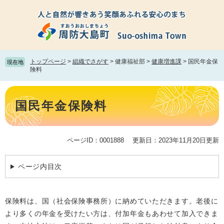
ペ
メ
ー
ニ
ジ
ュ
の
ー
先
を
頭
飛
トップページ
>
組織でさがす
>
健康福祉部
>
健康増進課
>
国民年金保
現在地
で
ば
険料
す。
し
て
本
本
文
国民年金保険料
文
へ
ページID：0001888
更新日：2023年11月20日更新
ページ内目次
保険料は、国（社会保険事務所）に納めていただきます。老後に
より多くの年金を受けたい方は、付加年金もあわせて加入できま