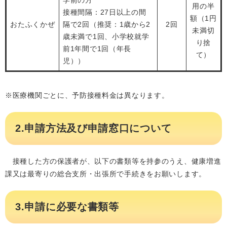
学前の方
用の半
接種間隔：27日以上の間
額（1円
おたふくかぜ
隔で2回（推奨：1歳から2
2回
未満切
歳未満で1回、小学校就学
り捨
前1年間で1回（年長
て）
児））
※医療機関ごとに、予防接種料金は異なります。
2.申請方法及び申請窓口について
接種した方の保護者が、以下の書類等を持参のうえ、健康増進
課又は最寄りの総合支所・出張所で手続きをお願いします。
3.申請に必要な書類等