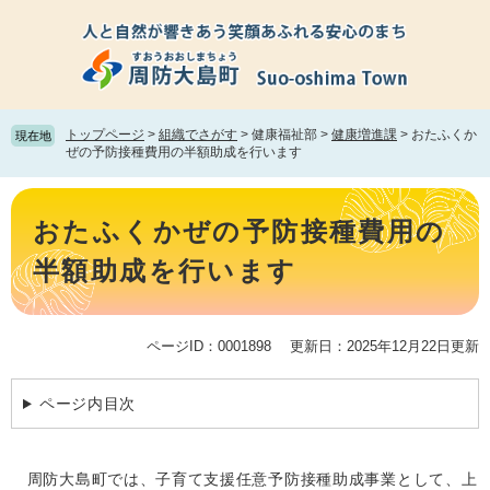
ペ
メ
ー
ニ
ジ
ュ
の
ー
先
を
頭
飛
トップページ
>
組織でさがす
>
健康福祉部
>
健康増進課
>
おたふくか
現在地
で
ば
ぜの予防接種費用の半額助成を行います
す。
し
て
本
本
文
おたふくかぜの予防接種費用の
文
へ
半額助成を行います
ページID：0001898
更新日：2025年12月22日更新
ページ内目次
周防大島町では、子育て支援任意予防接種助成事業として、上