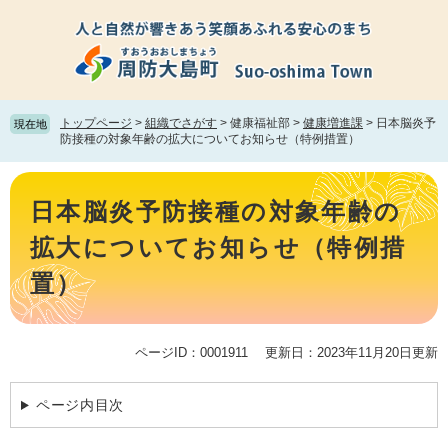
ペ
メ
ー
ニ
ジ
ュ
の
ー
先
を
頭
飛
トップページ
>
組織でさがす
>
健康福祉部
>
健康増進課
>
日本脳炎予
現在地
で
ば
防接種の対象年齢の拡大についてお知らせ（特例措置）
す。
し
て
本
本
文
日本脳炎予防接種の対象年齢の
文
へ
拡大についてお知らせ（特例措
置）
ページID：0001911
更新日：2023年11月20日更新
ページ内目次