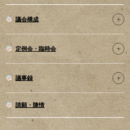
議会構成
定例会・臨時会
議事録
請願・陳情