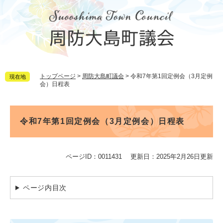
ペ
メ
ー
ニ
ジ
ュ
の
ー
先
を
頭
飛
で
ば
トップページ
>
周防大島町議会
>
令和7年第1回定例会（3月定例
現在地
す。
し
会）日程表
て
本
文
本
へ
文
令和7年第1回定例会（3月定例会）日程表
ページID：0011431
更新日：2025年2月26日更新
ページ内目次