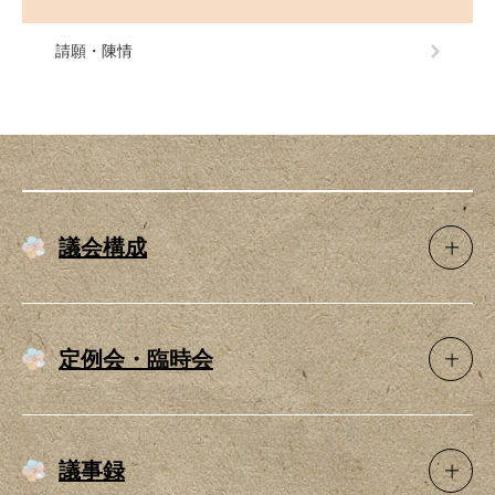
請願・陳情
議会構成
定例会・臨時会
議事録