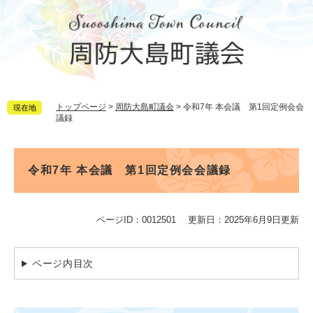
ペ
メ
ー
ニ
ジ
ュ
の
ー
先
を
頭
飛
で
ば
トップページ
>
周防大島町議会
>
令和7年 本会議 第1回定例会会
現在地
す。
し
議録
て
本
文
本
へ
文
令和7年 本会議 第1回定例会会議録
ページID：0012501
更新日：2025年6月9日更新
ページ内目次