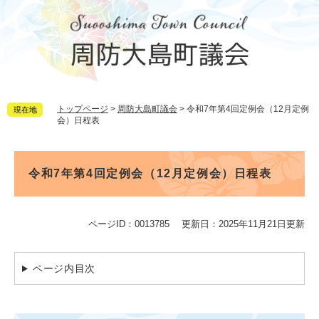
ペ
メ
ー
ニ
ジ
ュ
の
ー
先
を
頭
飛
で
ば
トップページ
>
周防大島町議会
>
令和7年第4回定例会（12月定例
現在地
す。
し
会）日程表
て
本
文
本
へ
文
令和7年第4回定例会（12月定例会）日程表
ページID：0013785
更新日：2025年11月21日更新
ページ内目次