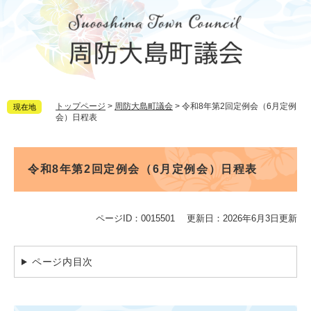
ペ
メ
ー
ニ
ジ
ュ
の
ー
先
を
頭
飛
で
ば
トップページ
>
周防大島町議会
>
令和8年第2回定例会（6月定例
現在地
す。
し
会）日程表
て
本
文
本
へ
文
令和8年第2回定例会（6月定例会）日程表
ページID：0015501
更新日：2026年6月3日更新
ページ内目次