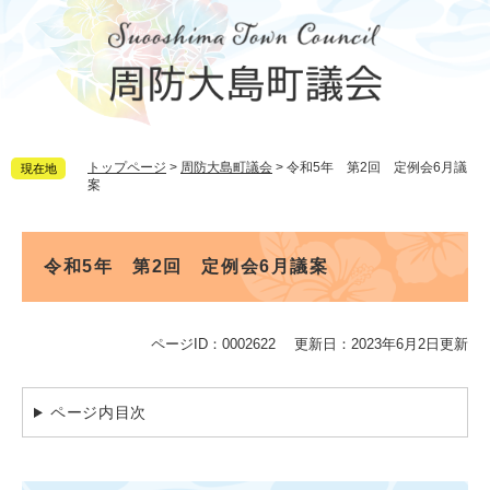
ペ
メ
ー
ニ
ジ
ュ
の
ー
先
を
頭
飛
で
ば
トップページ
>
周防大島町議会
>
令和5年 第2回 定例会6月議
現在地
す。
し
案
て
本
文
本
へ
文
令和5年 第2回 定例会6月議案
ページID：0002622
更新日：2023年6月2日更新
ページ内目次