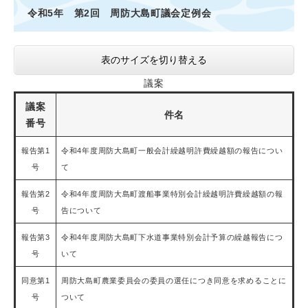
令和5年 第2回 周防大島町議会定例会
表のサイズを切り替える
議案
議案
件名
番号
報告第1
令和4年度周防大島町一般会計繰越明許費繰越額の報告につい
号
て
報告第2
令和4年度周防大島町渡船事業特別会計繰越明許費繰越額の報
号
告について
報告第3
令和4年度周防大島町下水道事業特別会計予算の繰越報告につ
号
いて
同意第1
周防大島町農業委員会の委員の選任につき同意を求めることに
号
ついて