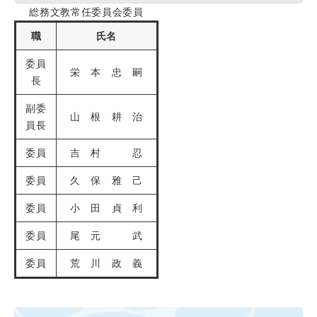
総務文教常任委員会委員
職
氏名
委員
栄 本 忠 嗣
長
副委
山 根 耕 治
員長
委員
吉 村 忍
委員
久 保 雅 己
委員
小 田 貞 利
委員
尾 元 武
委員
荒 川 政 義