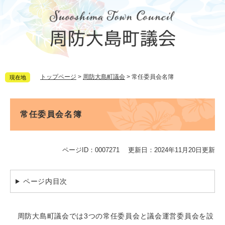
ペ
メ
ー
ニ
ジ
ュ
の
ー
先
を
頭
飛
で
ば
トップページ
>
周防大島町議会
>
常任委員会名簿
現在地
す。
し
て
本
本
文
文
常任委員会名簿
へ
ページID：0007271
更新日：2024年11月20日更新
ページ内目次
周防大島町議会では3つの常任委員会と議会運営委員会を設