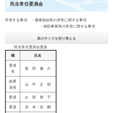
民生常任委員会
所管する事項 ・健康福祉部の所管に関する事項
・病院事業局の所管に関する事項
表のサイズを切り替える
民生常任委員会委員
職
氏名
委員
新 田 健 介
長
副委
山 中 正 樹
員長
委員
占 部 智 子
委員
栄 本 忠 嗣