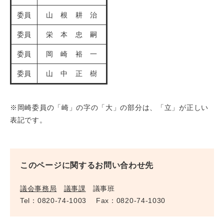
委員
山 根 耕 治
委員
栄 本 忠 嗣
委員
岡 崎 裕 一
委員
山 中 正 樹
※岡崎委員の「崎」の字の「大」の部分は、「立」が正しい
表記です。
このページに関するお問い合わせ先
議会事務局
議事課
議事班
Tel：0820-74-1003
Fax：0820-74-1030