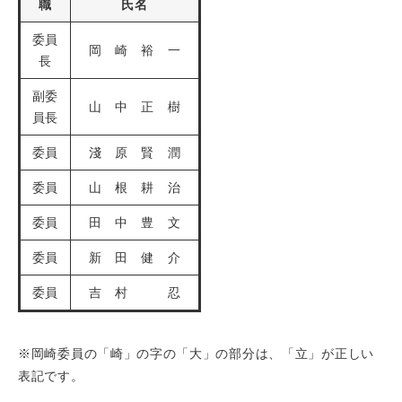
職
氏名
委員
岡 崎 裕 一
長
副委
山 中 正 樹
員長
委員
淺 原 賢 潤
委員
山 根 耕 治
委員
田 中 豊 文
委員
新 田 健 介
委員
吉 村 忍
※岡崎委員の「崎」の字の「大」の部分は、「立」が正しい
表記です。