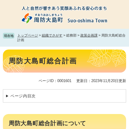
ペ
メ
ー
ニ
ジ
ュ
の
ー
先
を
頭
飛
トップページ
>
組織でさがす
>
総務部
>
政策企画課
>
周防大島町総合
現在地
で
ば
計画
す。
し
て
本
本
文
周防大島町総合計画
文
へ
ページID：0001601
更新日：2023年11月20日更新
ページ内目次
周防大島町総合計画について