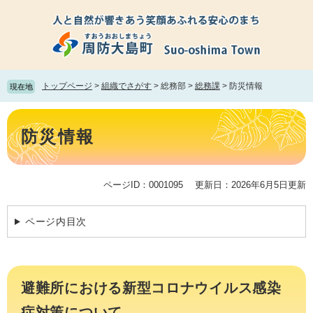
ペ
メ
ー
ニ
ジ
ュ
の
ー
先
を
頭
飛
トップページ
>
組織でさがす
>
総務部
>
総務課
>
防災情報
現在地
で
ば
す。
し
本
て
文
防災情報
本
文
へ
ページID：0001095
更新日：2026年6月5日更新
ページ内目次
避難所における新型コロナウイルス感染
症対策について