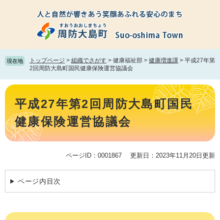
ペ
メ
ー
ニ
ジ
ュ
の
ー
先
を
頭
飛
トップページ
>
組織でさがす
>
健康福祉部
>
健康増進課
>
平成27年第
現在地
で
ば
2回周防大島町国民健康保険運営協議会
す。
し
て
本
本
文
平成27年第2回周防大島町国民
文
へ
健康保険運営協議会
ページID：0001867
更新日：2023年11月20日更新
ページ内目次