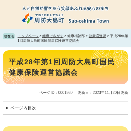
ペ
メ
ー
ニ
ジ
ュ
の
ー
先
を
頭
飛
トップページ
>
組織でさがす
>
健康福祉部
>
健康増進課
>
平成28年第
現在地
で
ば
1回周防大島町国民健康保険運営協議会
す。
し
て
本
本
文
平成28年第1回周防大島町国民
文
へ
健康保険運営協議会
ページID：0001869
更新日：2023年11月20日更新
ページ内目次