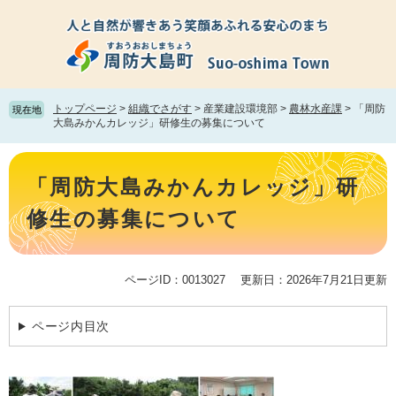
ペ
メ
ー
ニ
ジ
ュ
の
ー
先
を
頭
飛
トップページ
>
組織でさがす
>
産業建設環境部
>
農林水産課
>
「周防
現在地
で
ば
大島みかんカレッジ」研修生の募集について
す。
し
て
本
本
文
「周防大島みかんカレッジ」研
文
へ
修生の募集について
ページID：0013027
更新日：2026年7月21日更新
ページ内目次