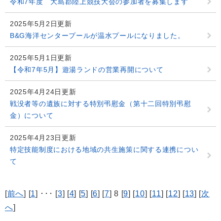
令和7年度 大島郡陸上競技大会の参加者を募集します
2025年5月2日更新
B&G海洋センタープールが温水プールになりました。
2025年5月1日更新
【令和7年5月】遊湯ランドの営業再開について
2025年4月24日更新
戦没者等の遺族に対する特別弔慰金（第十二回特別弔慰
金）について
2025年4月23日更新
特定技能制度における地域の共生施策に関する連携につい
て
[
前へ
] [
1
] ･･･ [
3
] [
4
] [
5
] [
6
] [
7
] 8 [
9
] [
10
] [
11
] [
12
] [
13
] [
次
へ
]