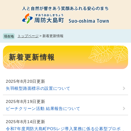
ペ
メ
ー
ニ
ジ
ュ
の
ー
先
を
頭
飛
トップページ
>
新着更新情報
現在地
で
ば
す。
し
本
て
文
新着更新情報
本
文
へ
2025年8月20日更新
矢羽根型路面標示の設置について
2025年8月19日更新
ビーチクリーン活動 結果報告について
2025年8月14日更新
令和7年度周防大島町POSレジ導入業務に係る公募型プロポ